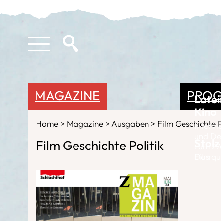
MAGAZINE
PRO
Late
Kino
Home
Magazine
Ausgaben
Film Geschichte P
Intervi
und Del
Stolz
Film Geschichte Politik
zum 27
Film
Das qu