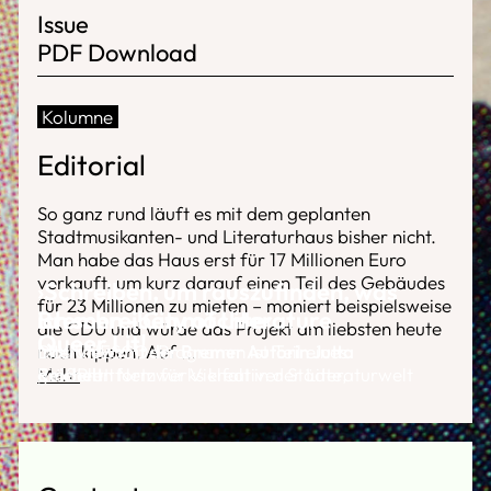
Issue
PDF Download
Kolumne
Editorial
So ganz rund läuft es mit dem geplanten
Stadtmusikanten- und Literaturhaus bisher nicht.
Man habe das Haus erst für 17 Millionen Euro
verkauft, um kurz darauf einen Teil des Gebäudes
›Schreiben, um rauszufinden, was
für 23 Millionen zu mieten – moniert beispielsweise
ich schreiben möchte‹
Bremen - City of Literature
die CDU und würde das Projekt am liebsten heute
Queer.Lit!
noch kippen. Auf
Interview mit der Bremer Autorin Jutta
Das UNESCO-Programm ist Teil eines
...
Mehr
Reichelt
größeren Netzwerks kreativer Städte,
Eine Plattform für Vielfalt in der Literaturwelt