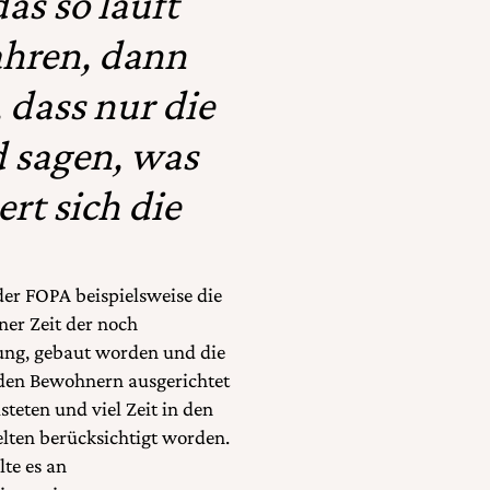
as so läuft
ahren, dann
 dass nur die
 sagen, was
rt sich die
er FOPA beispielsweise die
ner Zeit der noch
lung, gebaut worden und die
nden Bewohnern ausgerichtet
steten und viel Zeit in den
lten berücksichtigt worden.
te es an