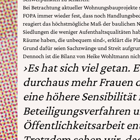
Bei Betrachtung aktueller Wohnungsbauprojekte st
FOPA immer wieder fest, dass noch Handlungsbed
reagiert das höchstmögliche Maß der baulichen N
Siedlungen die weniger Aufenthaltsqualitäten hab
Räume haben, die unbequem sind‹, erklärt die Pla
Grund dafür seien Sachzwänge und Streit aufgrun
Dennoch ist die Bilanz von Heike Wohltmann nich
›Es hat sich viel getan. E
durchaus mehr Frauen da
eine höhere Sensibilität 
Beteiligungsverfahren 
Öffentlichkeitsarbeit e
Trotzdem sehen wir, das