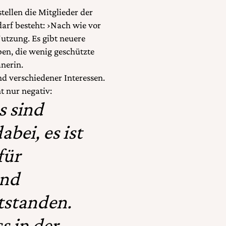
ellen die Mitglieder der
arf besteht: ›Nach wie vor
utzung. Es gibt neuere
en, die wenig geschützte
nerin.
d verschiedener Interessen.
t nur negativ:
s sind
bei, es ist
für
und
ntstanden.
s in der