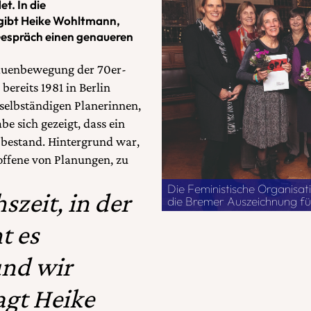
t. In die
 gibt Heike Wohltmann,
 Gespräch einen genaueren
rauenbewegung der 70er-
bereits 1981 in Berlin
 selbständigen Planerinnen,
e sich gezeigt, dass ein
 bestand. Hintergrund war,
roffene von Planungen, zu
Die Feministische Organisati
szeit, in der
die Bremer Auszeichnung fü
t es
und wir
gt Heike