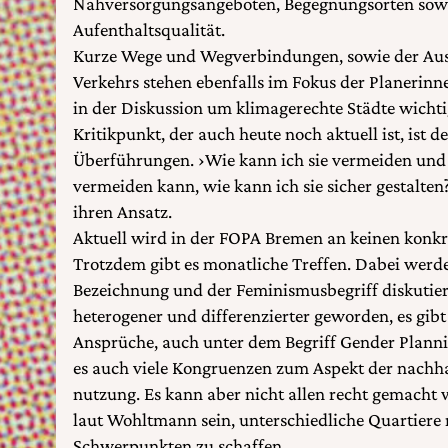
Nahversorgungsangeboten, Begegnungsorten sowi
Aufenthaltsqualität.
Kurze Wege und Wegverbindungen, sowie der Aus
Verkehrs stehen ebenfalls im Fokus der Planerinne
in der Diskussion um klimagerechte Städte wichtig
Kritikpunkt, der auch heute noch aktuell ist, ist
Überführungen. ›Wie kann ich sie vermeiden und 
vermeiden kann, wie kann ich sie sicher gestalte
ihren Ansatz.
Aktuell wird in der FOPA Bremen an keinen konkre
Trotzdem gibt es monatliche Treffen. Dabei werd
Bezeichnung und der Feminismusbegriff diskutiert
heterogener und differenzierter geworden, es gibt
Ansprüche, auch unter dem Begriff Gender Plannin
es auch viele Kongruenzen zum Aspekt der nachh
nutzung. Es kann aber nicht allen recht gemacht
laut Wohltmann sein, unterschiedliche Quartiere 
Schwerpunkten zu schaffen.