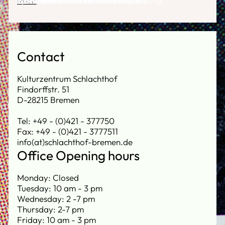
Mehr
Transformation Innenstadtentwicklung
Planerinnen und Architektinnen e.V
SpielLandschaftStadt
für Menschen mit Behinderungen
Contact
Kulturzentrum Schlachthof
Findorffstr. 51
D-28215 Bremen
Tel: +49 - (0)421 - 377750
Fax: +49 - (0)421 - 3777511
info(at)schlachthof-bremen.de
Office Opening hours
Monday: Closed
Tuesday: 10 am - 3 pm
Wednesday: 2 -7 pm
Thursday: 2-7 pm
Friday: 10 am - 3 pm