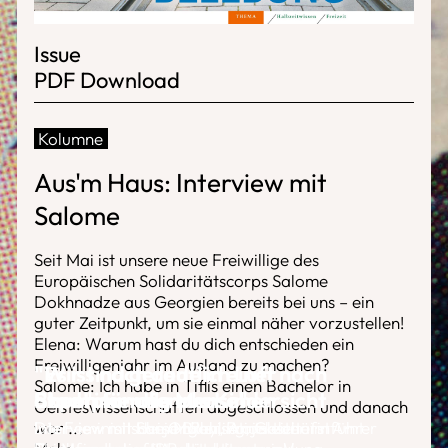
Issue
PDF Download
Kolumne
Aus'm Haus: Interview mit
Salome
Seit Mai ist unsere neue Freiwillige des
Europäischen Solidaritätscorps Salome
Dokhnadze aus Georgien bereits bei uns – ein
guter Zeitpunkt, um sie einmal näher vorzustellen!
Elena: Warum hast du dich entschieden ein
Freiwilligenjahr im Ausland zu machen?
"Wir sind gerade in einer
"Es ist noch deutlich Luft nach
Salome: Ich habe in Tiflis einen Bachelor in
Experimentierphase"
oben"
Stadtplanung aus Kindersicht
Bauen für alle Menschen
Geisteswissenschaften abgeschlossen und danach
war
Interview mit Sonja Broy, Projektleiterin
Die Feministische Organisation von
Interview mit Heiner Rehling, Geschäfstführer
Interview mit Lars Müller, Amtsleiter im Amt
...